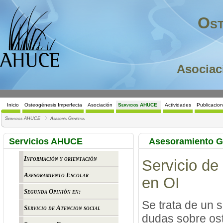
Ost
Asociac
Inicio
Osteogénesis Imperfecta
Asociación
Servicios AHUCE
Actividades
Publicacio
Servicios AHUCE
Asesoría Genética
Servicios AHUCE
Asesoramiento G
Información y orientación
Servicio de
Asesoramiento Escolar
en OI
Segunda Opinión en:
Se trata de un 
Servicio de Atencion social
dudas sobre ost