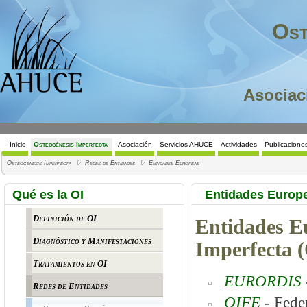
Ost
Asociac
Inicio
Osteogénesis Imperfecta
Asociación
Servicios AHUCE
Actividades
Publicacione
Osteogénesis Imperfecta
Redes de Entidades
Entidades Europeas
Qué es la OI
Entidades Europe
Definición de OI
Entidades Eu
Diagnóstico y Manifestaciones
Imperfecta 
Tratamientos en OI
EURORDIS
Redes de Entidades
OIFE
- Fede