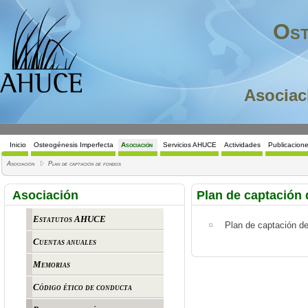
Ost
Asociac
Inicio
Osteogénesis Imperfecta
Asociación
Servicios AHUCE
Actividades
Publicacion
Asociación
Plan de captación de fondos
Asociación
Plan de captación
Estatutos AHUCE
Plan de captación d
Cuentas anuales
Memorias
Código ético de conducta