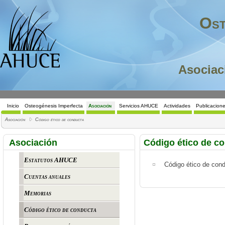
Ost
Asociac
Inicio
Osteogénesis Imperfecta
Asociación
Servicios AHUCE
Actividades
Publicacion
Asociación
Código ético de conducta
Asociación
Código ético de c
Estatutos AHUCE
Código ético de con
Cuentas anuales
Memorias
Código ético de conducta